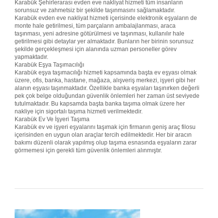
Karabük Şehirlerarası evden eve nakliyat hizmeti tüm insanların
sorunsuz ve zahmetsiz bir şekilde taşınmasını sağlamaktadır.
Karabük evden eve nakliyat hizmeti içerisinde elektronik eşyaların de
monte hale getirilmesi, tüm parçaların ambalajlanması, araca
taşınması, yeni adresine götürülmesi ve taşınması, kullanılır hale
getirilmesi gibi detaylar yer almaktadır. Bunların her birinin sorunsuz
şekilde gerçekleşmesi için alanında uzman personeller görev
yapmaktadır.
Karabük Eşya Taşımacılığı
Karabük eşya taşımacılığı hizmeti kapsamında başta ev eşyası olmak
üzere, ofis, banka, hastane, mağaza, alışveriş merkezi, işyeri gibi her
alanın eşyası taşınmaktadır. Özellikle banka eşyaları taşınırken değerli
pek çok belge olduğundan güvenlik önlemleri her zaman üst seviyede
tutulmaktadır. Bu kapsamda başta banka taşıma olmak üzere her
nakliye için sigortalı taşıma hizmeti verilmektedir.
Karabük Ev Ve İşyeri Taşıma
Karabük ev ve işyeri eşyalarını taşımak için firmanın geniş araç filosu
içerisinden en uygun olan araçlar tercih edilmektedir. Her bir aracın
bakımı düzenli olarak yapılmış olup taşıma esnasında eşyaların zarar
görmemesi için gerekli tüm güvenlik önlemleri alınmıştır.