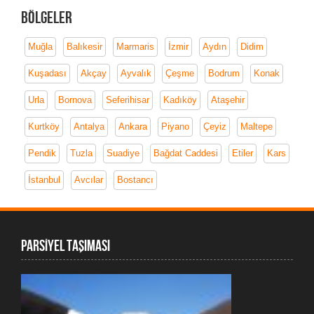
Bölgeler
Muğla
Balıkesir
Marmaris
İzmir
Aydın
Didim
Kuşadası
Akçay
Ayvalık
Çeşme
Bodrum
Konak
Urla
Bornova
Seferihisar
Kadıköy
Ataşehir
Kurtköy
Antalya
Ankara
Piyano
Çeyiz
Maltepe
Pendik
Tuzla
Suadiye
Bağdat Caddesi
Etiler
Kars
İstanbul
Avcılar
Bostancı
PARSİYEL TAŞIMASI