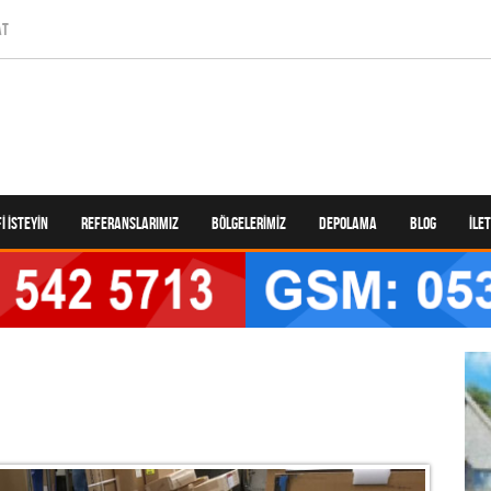
AT
I İSTEYIN
REFERANSLARIMIZ
BÖLGELERIMIZ
DEPOLAMA
BLOG
İLE