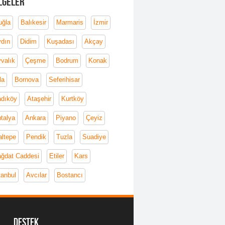
lgeler
ğla
Balıkesir
Marmaris
İzmir
dın
Didim
Kuşadası
Akçay
valık
Çeşme
Bodrum
Konak
la
Bornova
Seferihisar
dıköy
Ataşehir
Kurtköy
talya
Ankara
Piyano
Çeyiz
ltepe
Pendik
Tuzla
Suadiye
ğdat Caddesi
Etiler
Kars
tanbul
Avcılar
Bostancı
Destek