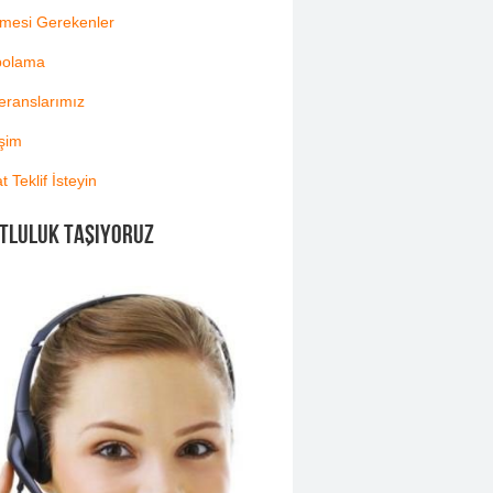
lmesi Gerekenler
polama
eranslarımız
işim
t Teklif İsteyin
TLULUK TAŞIYORUZ