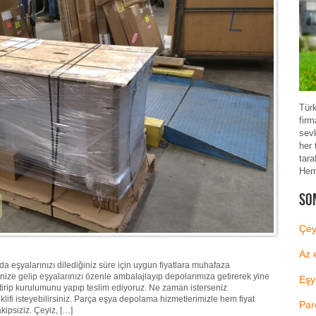
Türk
firm
sev
her 
tara
Heme
So
Çey
Az 
 eşyalarınızı dilediğiniz süre için uygun fiyatlara muhafaza
inize gelip eşyalarınızı özenle ambalajlayıp depolarımıza getirerek yine
Eşy
etirip kurulumunu yapıp teslim ediyoruz. Ne zaman isterseniz
lifi isteyebilirsiniz. Parça eşya depolama hizmetlerimizle hem fiyat
Par
ipsiziz. Çeyiz, […]