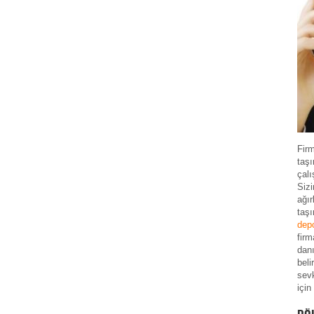
Fir
taşı
çalı
Siz
ağır
taş
dep
firm
danı
beli
sevk
için