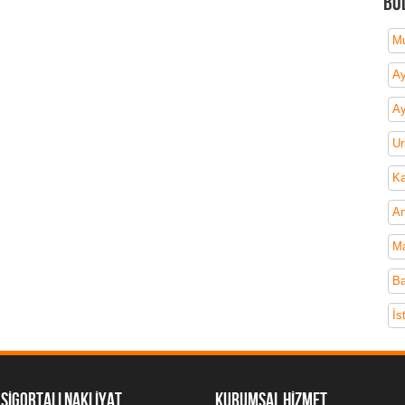
Bö
Mu
Ay
Ay
Ur
Ka
An
Ma
Ba
İs
SİGORTALI NAKLİYAT
kURUMSAL HİZMET