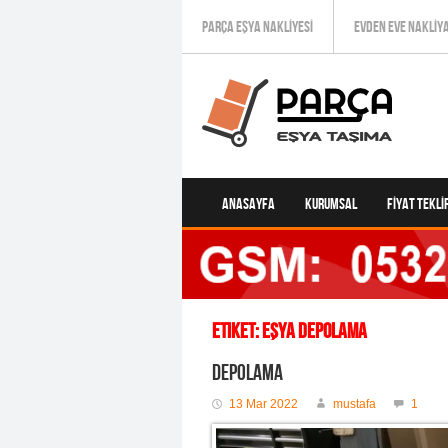
PARÇA EŞYA NAKLIYESI
EVDEN EVE NAKLIY
ANASAYFA
KURUMSAL
FIYAT TEKLIF
Etiket:
eşya depolama
Depolama
13 Mar 2022
mustafa
1