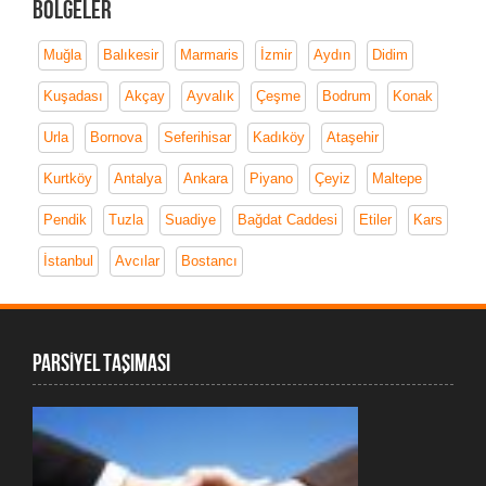
Bölgeler
Muğla
Balıkesir
Marmaris
İzmir
Aydın
Didim
Kuşadası
Akçay
Ayvalık
Çeşme
Bodrum
Konak
Urla
Bornova
Seferihisar
Kadıköy
Ataşehir
Kurtköy
Antalya
Ankara
Piyano
Çeyiz
Maltepe
Pendik
Tuzla
Suadiye
Bağdat Caddesi
Etiler
Kars
İstanbul
Avcılar
Bostancı
PARSİYEL TAŞIMASI