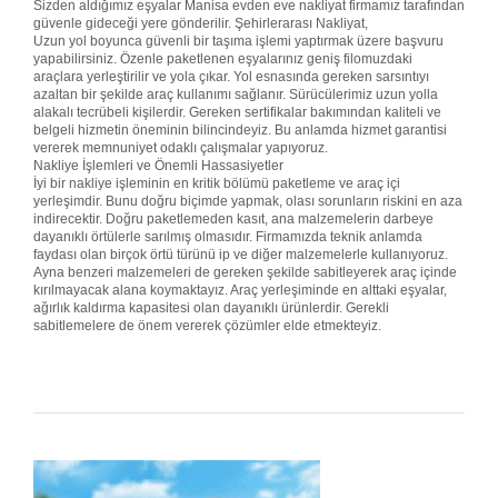
Sizden aldığımız eşyalar Manisa evden eve nakliyat firmamız tarafından
güvenle gideceği yere gönderilir. Şehirlerarası Nakliyat,
Uzun yol boyunca güvenli bir taşıma işlemi yaptırmak üzere başvuru
yapabilirsiniz. Özenle paketlenen eşyalarınız geniş filomuzdaki
araçlara yerleştirilir ve yola çıkar. Yol esnasında gereken sarsıntıyı
azaltan bir şekilde araç kullanımı sağlanır. Sürücülerimiz uzun yolla
alakalı tecrübeli kişilerdir. Gereken sertifikalar bakımından kaliteli ve
belgeli hizmetin öneminin bilincindeyiz. Bu anlamda hizmet garantisi
vererek memnuniyet odaklı çalışmalar yapıyoruz.
Nakliye İşlemleri ve Önemli Hassasiyetler
İyi bir nakliye işleminin en kritik bölümü paketleme ve araç içi
yerleşimdir. Bunu doğru biçimde yapmak, olası sorunların riskini en aza
indirecektir. Doğru paketlemeden kasıt, ana malzemelerin darbeye
dayanıklı örtülerle sarılmış olmasıdır. Firmamızda teknik anlamda
faydası olan birçok örtü türünü ip ve diğer malzemelerle kullanıyoruz.
Ayna benzeri malzemeleri de gereken şekilde sabitleyerek araç içinde
kırılmayacak alana koymaktayız. Araç yerleşiminde en alttaki eşyalar,
ağırlık kaldırma kapasitesi olan dayanıklı ürünlerdir. Gerekli
sabitlemelere de önem vererek çözümler elde etmekteyiz.