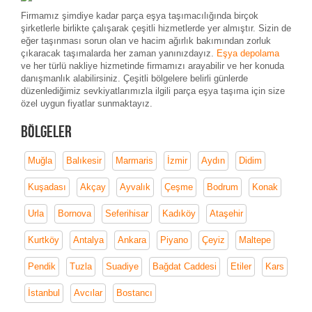
Firmamız şimdiye kadar parça eşya taşımacılığında birçok
şirketlerle birlikte çalışarak çeşitli hizmetlerde yer almıştır. Sizin de
eğer taşınması sorun olan ve hacim ağırlık bakımından zorluk
çıkaracak taşımalarda her zaman yanınızdayız.
Eşya depolama
ve her türlü nakliye hizmetinde firmamızı arayabilir ve her konuda
danışmanlık alabilirsiniz. Çeşitli bölgelere belirli günlerde
düzenlediğimiz sevkiyatlarımızla ilgili parça eşya taşıma için size
özel uygun fiyatlar sunmaktayız.
Bölgeler
Muğla
Balıkesir
Marmaris
İzmir
Aydın
Didim
Kuşadası
Akçay
Ayvalık
Çeşme
Bodrum
Konak
Urla
Bornova
Seferihisar
Kadıköy
Ataşehir
Kurtköy
Antalya
Ankara
Piyano
Çeyiz
Maltepe
Pendik
Tuzla
Suadiye
Bağdat Caddesi
Etiler
Kars
İstanbul
Avcılar
Bostancı