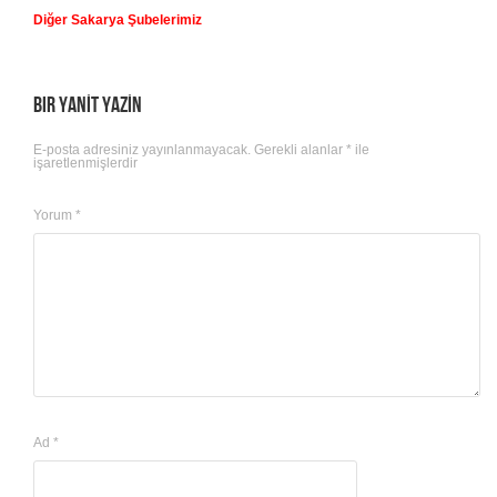
Diğer Sakarya Şubelerimiz
Bir yanıt yazın
E-posta adresiniz yayınlanmayacak.
Gerekli alanlar
*
ile
işaretlenmişlerdir
Yorum
*
Ad
*