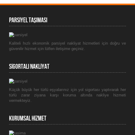
PARSİYEL TAŞIMASI
Kaliteli hızlı ekonomik parsiyel nakliyat hizmetleri için doğru ve
güvenilir hizmet için lütfen iletişime geçiniz.
SİGORTALI NAKLİYAT
Küçük büyük her türlü eşyalarınız için yol sigortası yaptırarak her
türlü zarar ziyana karşı koruma altında nakliye hizmeti
vermekteyiz.
kURUMSAL HİZMET