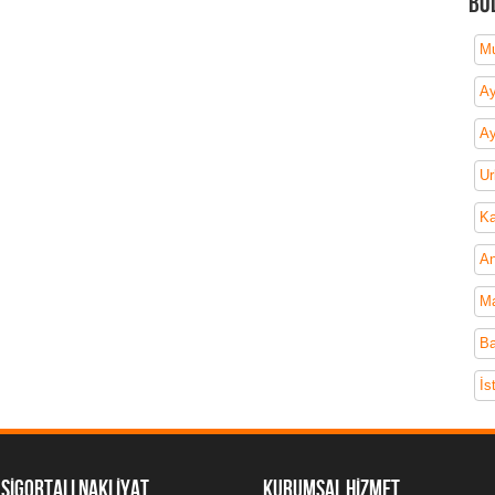
Bö
Mu
Ay
Ay
Ur
Ka
An
Ma
Ba
İs
SİGORTALI NAKLİYAT
kURUMSAL HİZMET