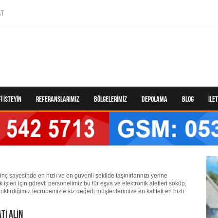
AT
I İSTEYIN
REFERANSLARIMIZ
BÖLGELERIMIZ
DEPOLAMA
BLOG
İLE
nç sayesinde en hızlı ve en güvenli şekilde taşınırlarınızı yerine
 işleri için görevli personelimiz bu tür eşya ve elektronik aletleri söküp,
iktirdiğimiz tecrübemizle siz değerli müşterilerimize en kaliteli en hızlı
tı Alın