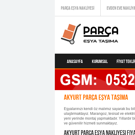
PARÇA EŞYA NAKLIYESI
EVDEN EVE NAKLIY
ANASAYFA
KURUMSAL
FIYAT TEKLIF
Akyurt Parça Eşya Taşıma
Eşyalarınızı kendi öz malımız sayarak bu bili
ulaştırmaktayız. Marangoz, tesisat ve elektrik
yeni yerinde montaj yapmaktadır. Yıllardır bir
ve güvenilir hizmeti sunmaktayız.
Akyurt Parça Eşya Nakliyesi Fiya