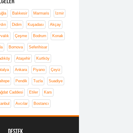
lgeler
ğla
Balıkesir
Marmaris
İzmir
dın
Didim
Kuşadası
Akçay
valık
Çeşme
Bodrum
Konak
la
Bornova
Seferihisar
dıköy
Ataşehir
Kurtköy
talya
Ankara
Piyano
Çeyiz
ltepe
Pendik
Tuzla
Suadiye
ğdat Caddesi
Etiler
Kars
tanbul
Avcılar
Bostancı
Destek