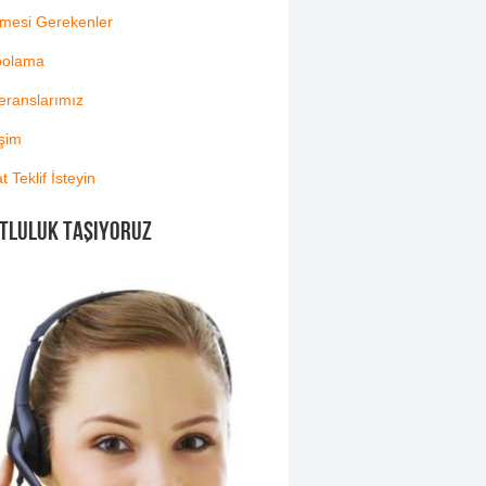
lmesi Gerekenler
polama
eranslarımız
işim
t Teklif İsteyin
TLULUK TAŞIYORUZ