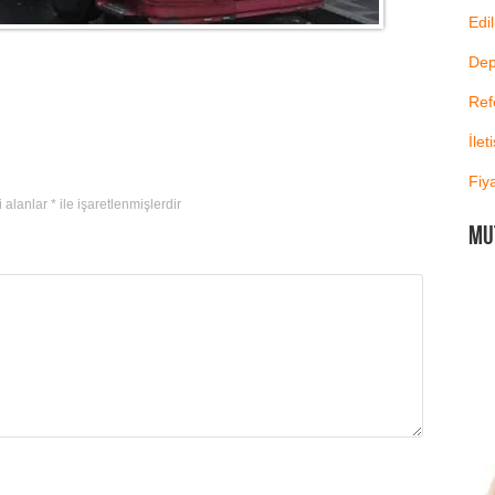
Edi
De
Ref
İlet
Fiya
i alanlar
*
ile işaretlenmişlerdir
MU