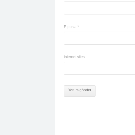
E-posta
*
İnternet sitesi