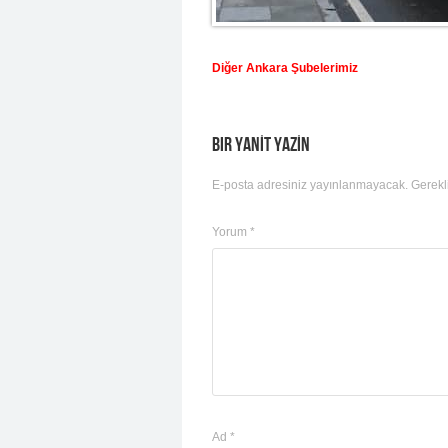
Diğer Ankara Şubelerimiz
Bir yanıt yazın
E-posta adresiniz yayınlanmayacak.
Gerekl
Yorum
*
Ad
*