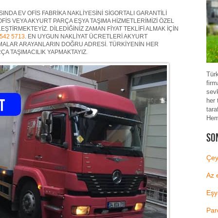
INDA EV OFİS FABRİKA NAKLİYESİNİ SİGORTALI GARANTİLİ
OFİS VEYA AKYURT PARÇA EŞYA TAŞIMA HİZMETLERİMİZİ ÖZEL
ŞTİRMEKTEYİZ. DİLEDİĞİNİZ ZAMAN FİYAT TEKLİFİ ALMAK İÇİN
 542 5713
. EN UYGUN NAKLİYAT ÜCRETLERİ AKYURT
MALAR ARAYANLARIN DOĞRU ADRESİ. TÜRKİYENİN HER
ÇA TAŞIMACILIK YAPMAKTAYIZ.
Türk
firm
sev
her 
tara
Heme
So
Çey
Az 
Eşy
Par