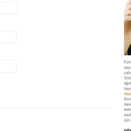
Fir
taşı
çalı
Siz
ağır
taş
dep
firm
danı
beli
sevk
için